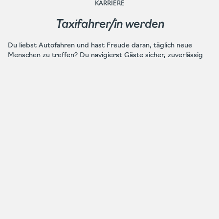
KARRIERE
Taxifahrer/in werden
Du liebst Autofahren und hast Freude daran, täglich neue
Menschen zu treffen? Du navigierst Gäste sicher, zuverlässig
und charmant durch den Großstadtdschungel? Dann bist du
bei Taxi Elbflorenz genau richtig. Wenn du dazu mindestens 21
Jahre alt und seit 2 Jahren im Besitz des Führerscheins der
Klasse B bist, starte als Taxichauffeur bei uns durch. Wir suchen
motivierte Mitarbeiter (auch Quereinsteiger) in Voll- oder
Teilzeit, auch Minijobber sind willkommen. Je nach Wunsch und
Lebensumstand finden wir das passende Arbeitszeitmodell
(Tag- oder Nachtschicht, Wechselschicht). Wir bieten eine
attraktive Vergütung und ein durch Wertschätzung und
Vertrauen geprägtes Arbeitsumfeld. Wir freuen uns auf dich!
Um das Video zu sehen, musst du alle Cookies
akzeptieren.