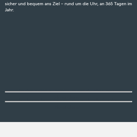
sicher und bequem ans Ziel – rund um die Uhr, an 365 Tagen im
Jahr.
Um das Video zu sehen, musst du alle Cookies
akzeptieren.
Um das Video zu sehen, musst du alle Cookies
akzeptieren.